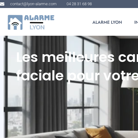
contact@lyon-alarme.com
04 28 31 68 98
ALARME LYON
I
Les meilleures c
faciale pour vot