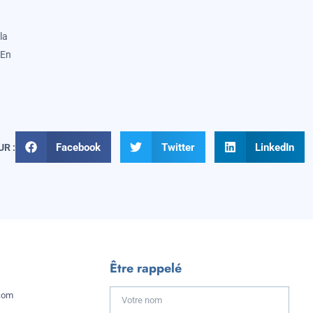
la
 En
Facebook
Twitter
LinkedIn
R :
Être rappelé
com