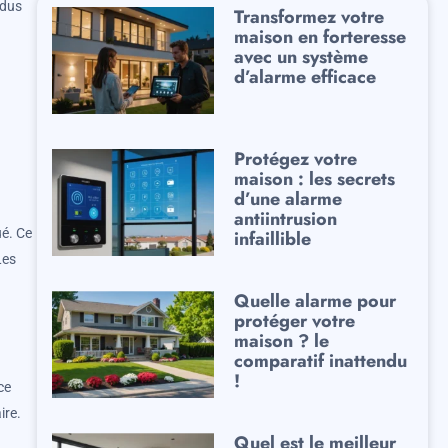
idus
Transformez votre
maison en forteresse
avec un système
d’alarme efficace
Protégez votre
maison : les secrets
d’une alarme
antiintrusion
ué. Ce
infaillible
Les
Quelle alarme pour
protéger votre
maison ? le
comparatif inattendu
!
ce
ire.
Quel est le meilleur